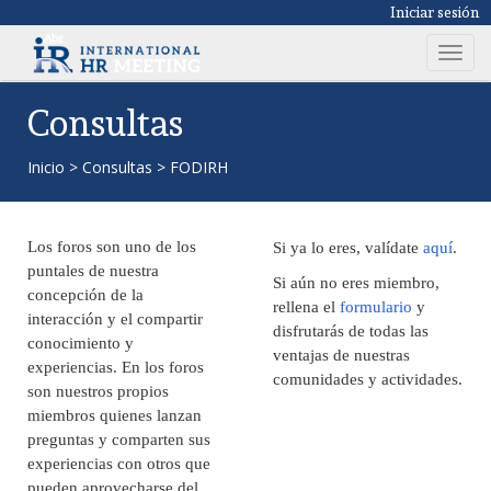
Iniciar sesión
T
o
g
Consultas
g
l
Inicio
>
Consultas
>
FODIRH
e
n
a
Los foros son uno de los
Si ya lo eres, valídate
aquí
.
v
puntales de nuestra
Si aún no eres miembro,
i
concepción de la
rellena el
formulario
y
g
interacción y el compartir
disfrutarás de todas las
a
conocimiento y
ventajas de nuestras
t
experiencias. En los foros
comunidades y actividades.
i
son nuestros propios
o
miembros quienes lanzan
n
preguntas y comparten sus
experiencias con otros que
pueden aprovecharse del