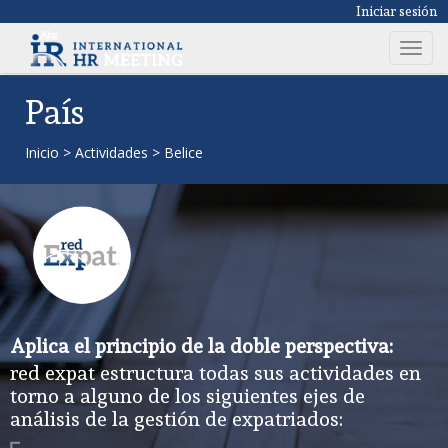
Iniciar sesión
T
o
g
País
g
l
Inicio
>
Actividades
>
Belice
e
n
a
v
i
g
a
t
Aplica el principio de la doble perspectiva:
i
red expat estructura todas sus actividades en
o
torno a alguno de los siguientes ejes de
n
análisis de la gestión de expatriados: