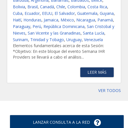
Barbuda
,
Argentina
,
Bahamas
,
Barbados
,
Belice
,
Bolivia
,
Brasil
,
Canadá
,
Chile
,
Colombia
,
Costa Rica
,
Cuba
,
Ecuador
,
EEUU
,
El Salvador
,
Guatemala
,
Guyana
,
Haití
,
Honduras
,
Jamaica
,
México
,
Nicaragua
,
Panamá
,
Paraguay
,
Perú
,
República Dominicana
,
San Cristobal y
Nieves
,
San Vicente y las Granadinas
,
Santa Lucía
,
Surinam
,
Trinidad y Tobago
,
Uruguay
,
Venezuela
Elementos fundamentales acerca de esta Sesión:
*Objetivo: En este bloque del evento Semana IHR
Providers se llevará a cabo el análisis...
LEER MÁS
VER TODOS
LANZAR CONSULTA A LA RED