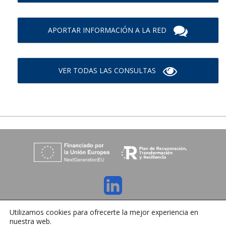
APORTAR INFORMACIÓN A LA RED
VER TODAS LAS CONSULTAS
C/ Orense 6, 36970 Sanxenxo, Pontevedra
Utilizamos cookies para ofrecerte la mejor experiencia en
Tlfno:
+34 986 72 35 64
| E-mail:
info@ihrmeeting.com
nuestra web.
Aviso legal
|
Política de cookies
|
Contacto