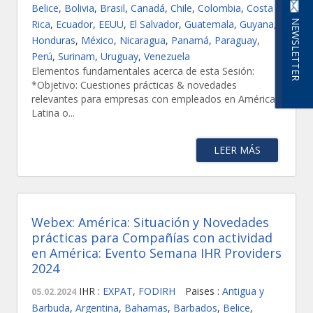
Belice
,
Bolivia
,
Brasil
,
Canadá
,
Chile
,
Colombia
,
Costa
NEWSLETTER
Rica
,
Ecuador
,
EEUU
,
El Salvador
,
Guatemala
,
Guyana
,
Honduras
,
México
,
Nicaragua
,
Panamá
,
Paraguay
,
Perú
,
Surinam
,
Uruguay
,
Venezuela
Elementos fundamentales acerca de esta Sesión:
*Objetivo: Cuestiones prácticas & novedades
relevantes para empresas con empleados en América
Latina o...
LEER MÁS
Webex: América: Situación y Novedades
prácticas para Compañías con actividad
en América: Evento Semana IHR Providers
2024
IHR :
EXPAT
,
FODIRH
Paises :
Antigua y
05.02.2024
Barbuda
,
Argentina
,
Bahamas
,
Barbados
,
Belice
,