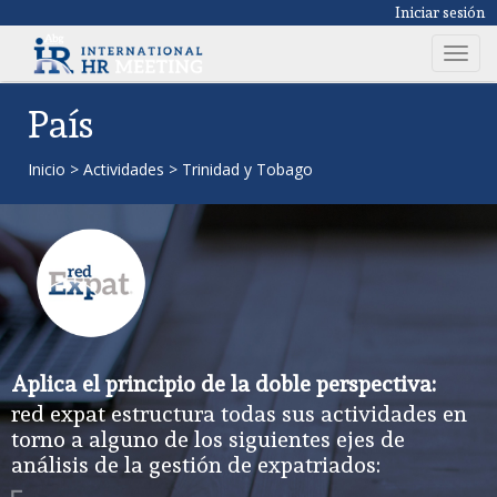
Iniciar sesión
T
o
g
País
g
l
Inicio
>
Actividades
>
Trinidad y Tobago
e
n
a
v
i
g
a
t
Aplica el principio de la doble perspectiva:
i
red expat estructura todas sus actividades en
o
torno a alguno de los siguientes ejes de
n
análisis de la gestión de expatriados: