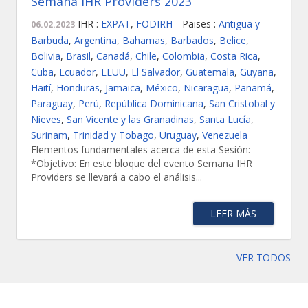
Semana IHR Providers 2023
IHR :
EXPAT
,
FODIRH
Paises :
Antigua y
06.02.2023
Barbuda
,
Argentina
,
Bahamas
,
Barbados
,
Belice
,
Bolivia
,
Brasil
,
Canadá
,
Chile
,
Colombia
,
Costa Rica
,
Cuba
,
Ecuador
,
EEUU
,
El Salvador
,
Guatemala
,
Guyana
,
Haití
,
Honduras
,
Jamaica
,
México
,
Nicaragua
,
Panamá
,
Paraguay
,
Perú
,
República Dominicana
,
San Cristobal y
Nieves
,
San Vicente y las Granadinas
,
Santa Lucía
,
Surinam
,
Trinidad y Tobago
,
Uruguay
,
Venezuela
Elementos fundamentales acerca de esta Sesión:
*Objetivo: En este bloque del evento Semana IHR
Providers se llevará a cabo el análisis...
LEER MÁS
VER TODOS