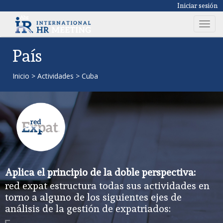
Iniciar sesión
T
o
g
País
g
l
Inicio
>
Actividades
>
Cuba
e
n
a
v
i
g
a
t
Aplica el principio de la doble perspectiva:
i
red expat estructura todas sus actividades en
o
torno a alguno de los siguientes ejes de
n
análisis de la gestión de expatriados: