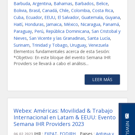
Barbuda
,
Argentina
,
Bahamas
,
Barbados
,
Belice
,
Bolivia
,
Brasil
,
Canadá
,
Chile
,
Colombia
,
Costa Rica
,
Cuba
,
Ecuador
,
EEUU
,
El Salvador
,
Guatemala
,
Guyana
,
Haití
,
Honduras
,
Jamaica
,
México
,
Nicaragua
,
Panamá
,
Paraguay
,
Perú
,
República Dominicana
,
San Cristobal y
Nieves
,
San Vicente y las Granadinas
,
Santa Lucía
,
Surinam
,
Trinidad y Tobago
,
Uruguay
,
Venezuela
Elementos fundamentales acerca de esta Sesión:
*Objetivo: En este bloque del evento Semana IHR
Providers se llevará a cabo el análisis...
LEER MÁS
Webex: Américas: Movilidad & Trabajo
Internacional en Latam & EEUU: Evento
Semana IHR Providers 2023
NEWSLETTER
IHR :
EXPAT
,
FODIRH
Paises :
Antigua y
06.02.2023