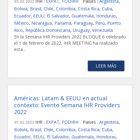
IHR :
EXPAT
,
FODIRH
Paises :
Argentina
,
03.02.2022
Bolivia
,
Brasil
,
Chile
,
Colombia
,
Costa Rica
,
Cuba
,
Ecuador
,
EEUU
,
El Salvador
,
Guatemala
,
Honduras
,
México
,
Nicaragua
,
Panamá
,
Paraguay
,
Perú
,
Puerto
Rico
,
República Dominicana
,
Uruguay
,
Venezuela
En la Semana IHR Providers 2022 BLOQUE 6 celebrado
el 1 de febrero de 2022, IHR MEETING ha realizado
esta...
LEER MÁS
Américas: Latam & EEUU en actual
contexto: Evento Semana IHR Providers
2022
IHR :
EXPAT
,
FODIRH
Paises :
Argentina
,
01.02.2022
Bolivia
,
Brasil
,
Chile
,
Colombia
,
Costa Rica
,
Cuba
,
Ecuador
,
EEUU
,
El Salvador
,
Guatemala
,
Honduras
,