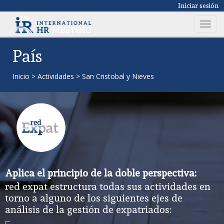
Iniciar sesión
T
o
g
País
g
l
Inicio
>
Actividades
>
San Cristobal y Nieves
e
n
a
v
i
g
a
t
Aplica el principio de la doble perspectiva:
i
red expat estructura todas sus actividades en
o
torno a alguno de los siguientes ejes de
n
análisis de la gestión de expatriados: