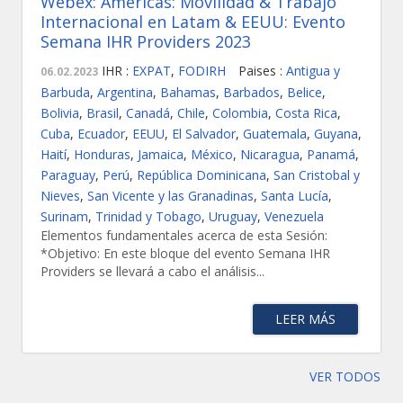
Webex: Américas: Movilidad & Trabajo
Internacional en Latam & EEUU: Evento
Semana IHR Providers 2023
IHR :
EXPAT
,
FODIRH
Paises :
Antigua y
06.02.2023
Barbuda
,
Argentina
,
Bahamas
,
Barbados
,
Belice
,
Bolivia
,
Brasil
,
Canadá
,
Chile
,
Colombia
,
Costa Rica
,
Cuba
,
Ecuador
,
EEUU
,
El Salvador
,
Guatemala
,
Guyana
,
Haití
,
Honduras
,
Jamaica
,
México
,
Nicaragua
,
Panamá
,
Paraguay
,
Perú
,
República Dominicana
,
San Cristobal y
Nieves
,
San Vicente y las Granadinas
,
Santa Lucía
,
Surinam
,
Trinidad y Tobago
,
Uruguay
,
Venezuela
Elementos fundamentales acerca de esta Sesión:
*Objetivo: En este bloque del evento Semana IHR
Providers se llevará a cabo el análisis...
LEER MÁS
VER TODOS