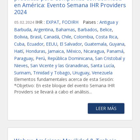
en América: Evento Semana IHR Providers
2024
IHR :
EXPAT
,
FODIRH
Paises :
Antigua y
05.02.2024
Barbuda
,
Argentina
,
Bahamas
,
Barbados
,
Belice
,
Bolivia
,
Brasil
,
Canadá
,
Chile
,
Colombia
,
Costa Rica
,
Cuba
,
Ecuador
,
EEUU
,
El Salvador
,
Guatemala
,
Guyana
,
Haití
,
Honduras
,
Jamaica
,
México
,
Nicaragua
,
Panamá
,
Paraguay
,
Perú
,
República Dominicana
,
San Cristobal y
Nieves
,
San Vicente y las Granadinas
,
Santa Lucía
,
Surinam
,
Trinidad y Tobago
,
Uruguay
,
Venezuela
Elementos fundamentales acerca de esta Sesión:
*Objetivo: En este bloque del evento Semana IHR
Providers se llevará a cabo el análisis...
LEER MÁS