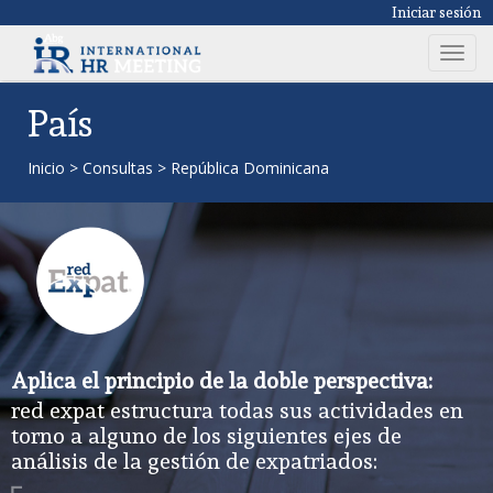
Iniciar sesión
T
o
g
País
g
l
Inicio
>
Consultas
>
República Dominicana
e
n
a
v
i
g
a
t
Aplica el principio de la doble perspectiva:
i
red expat estructura todas sus actividades en
o
torno a alguno de los siguientes ejes de
n
análisis de la gestión de expatriados: