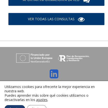
VER TODAS LAS CONSULTAS
C/ Orense 6, 36970 Sanxenxo, Pontevedra
Utilizamos cookies para ofrecerte la mejor experiencia en
Tlfno:
+34 986 72 35 64
| E-mail:
info@ihrmeeting.com
nuestra web.
Aviso legal
|
Política de cookies
|
Contacto
Puedes aprender más sobre qué cookies utilizamos o
desactivarlas en los
ajustes
.
Español