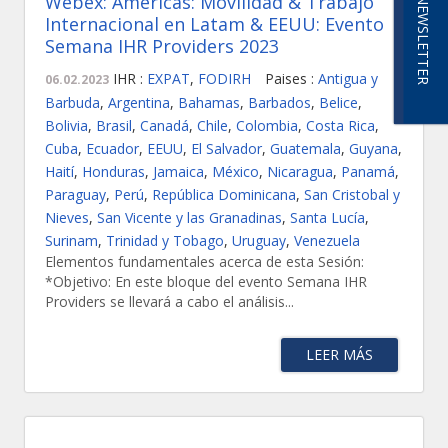
Webex: Américas: Movilidad & Trabajo
NEWSLETTER
Internacional en Latam & EEUU: Evento
Semana IHR Providers 2023
IHR :
EXPAT
,
FODIRH
Paises :
Antigua y
06.02.2023
Barbuda
,
Argentina
,
Bahamas
,
Barbados
,
Belice
,
Bolivia
,
Brasil
,
Canadá
,
Chile
,
Colombia
,
Costa Rica
,
Cuba
,
Ecuador
,
EEUU
,
El Salvador
,
Guatemala
,
Guyana
,
Haití
,
Honduras
,
Jamaica
,
México
,
Nicaragua
,
Panamá
,
Paraguay
,
Perú
,
República Dominicana
,
San Cristobal y
Nieves
,
San Vicente y las Granadinas
,
Santa Lucía
,
Surinam
,
Trinidad y Tobago
,
Uruguay
,
Venezuela
Elementos fundamentales acerca de esta Sesión:
*Objetivo: En este bloque del evento Semana IHR
Providers se llevará a cabo el análisis...
LEER MÁS