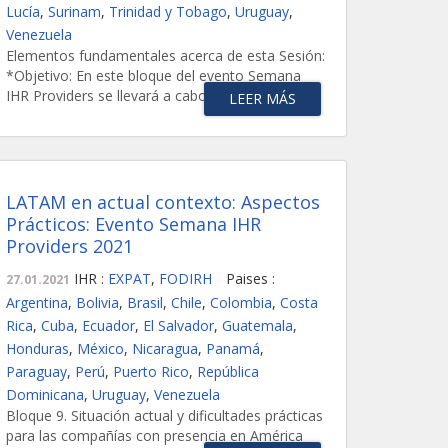
Lucía
,
Surinam
,
Trinidad y Tobago
,
Uruguay
,
Venezuela
Elementos fundamentales acerca de esta Sesión:
*Objetivo: En este bloque del evento Semana
IHR Providers se llevará a cabo el análisis...
LEER MÁS
LATAM en actual contexto: Aspectos
Prácticos: Evento Semana IHR
Providers 2021
IHR :
EXPAT
,
FODIRH
Paises :
27.01.2021
Argentina
,
Bolivia
,
Brasil
,
Chile
,
Colombia
,
Costa
Rica
,
Cuba
,
Ecuador
,
El Salvador
,
Guatemala
,
Honduras
,
México
,
Nicaragua
,
Panamá
,
Paraguay
,
Perú
,
Puerto Rico
,
República
Dominicana
,
Uruguay
,
Venezuela
Bloque 9. Situación actual y dificultades prácticas
para las compañías con presencia en América