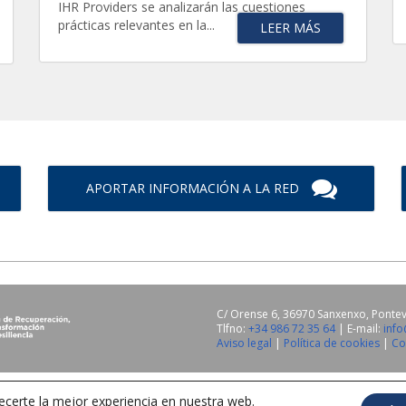
IHR Providers se analizarán las cuestiones
prácticas relevantes en la...
LEER MÁS
APORTAR INFORMACIÓN A LA RED
C/ Orense 6, 36970 Sanxenxo, Ponte
Tlfno:
+34 986 72 35 64
| E-mail:
inf
Aviso legal
|
Política de cookies
|
Co
Español
ecerte la mejor experiencia en nuestra web.