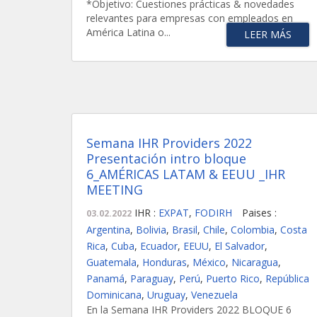
*Objetivo: Cuestiones prácticas & novedades
relevantes para empresas con empleados en
América Latina o...
LEER MÁS
Semana IHR Providers 2022
Presentación intro bloque
6_AMÉRICAS LATAM & EEUU _IHR
MEETING
IHR :
EXPAT
,
FODIRH
Paises :
03.02.2022
Argentina
,
Bolivia
,
Brasil
,
Chile
,
Colombia
,
Costa
Rica
,
Cuba
,
Ecuador
,
EEUU
,
El Salvador
,
Guatemala
,
Honduras
,
México
,
Nicaragua
,
Panamá
,
Paraguay
,
Perú
,
Puerto Rico
,
República
Dominicana
,
Uruguay
,
Venezuela
En la Semana IHR Providers 2022 BLOQUE 6