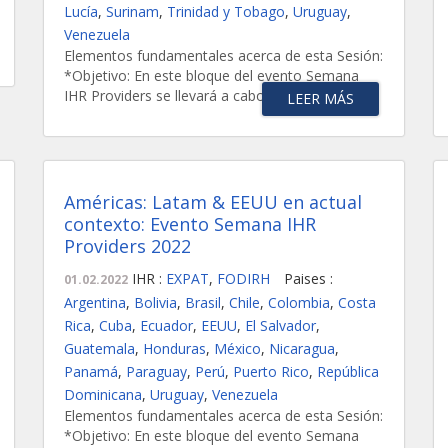
Lucía
,
Surinam
,
Trinidad y Tobago
,
Uruguay
,
Venezuela
Elementos fundamentales acerca de esta Sesión:
*Objetivo: En este bloque del evento Semana
IHR Providers se llevará a cabo el análisis...
LEER MÁS
Américas: Latam & EEUU en actual
contexto: Evento Semana IHR
Providers 2022
IHR :
EXPAT
,
FODIRH
Paises :
01.02.2022
Argentina
,
Bolivia
,
Brasil
,
Chile
,
Colombia
,
Costa
Rica
,
Cuba
,
Ecuador
,
EEUU
,
El Salvador
,
Guatemala
,
Honduras
,
México
,
Nicaragua
,
Panamá
,
Paraguay
,
Perú
,
Puerto Rico
,
República
Dominicana
,
Uruguay
,
Venezuela
Elementos fundamentales acerca de esta Sesión:
*Objetivo: En este bloque del evento Semana