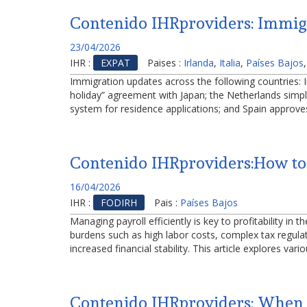
Contenido IHRproviders: Immigra
23/04/2026
IHR :
EXPAT
Paises :
Irlanda
,
Italia
,
Países Bajos
Immigration updates across the following countries: Ir
holiday” agreement with Japan; the Netherlands simpli
system for residence applications; and Spain approves
Contenido IHRproviders:How to 
16/04/2026
IHR :
FODIRH
Pais :
Países Bajos
Managing payroll efficiently is key to profitability i
burdens such as high labor costs, complex tax regul
increased financial stability. This article explores vari
Contenido IHRproviders: When 