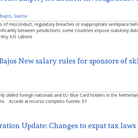
 Bajos
,
Suecia
ns of misconduct, regulatory breaches or inappropriate workplace beh
gnificantly between jurisdictions: some countries impose statutory dut
ardoy IUS Laboris
Bajos New salary rules for sponsors of s
ly skilled foreign nationals and EU Blue Card holders in the Netherlan
ons. Accede al recurso completo Fuente: EY
ation Update: Changes to expat tax laws 