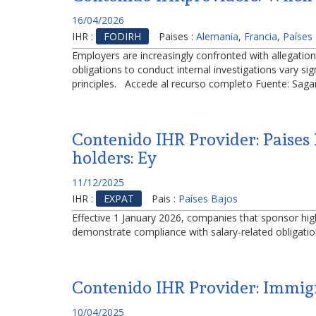
16/04/2026
IHR :
FODIRH
Paises :
Alemania
,
Francia
,
Países
Employers are increasingly confronted with allegatio
obligations to conduct internal investigations vary si
principles. Accede al recurso completo Fuente: Sag
Contenido IHR Provider: Paises 
holders: Ey
11/12/2025
IHR :
EXPAT
Pais :
Países Bajos
Effective 1 January 2026, companies that sponsor high
demonstrate compliance with salary-related obligati
Contenido IHR Provider: Immigr
10/04/2025