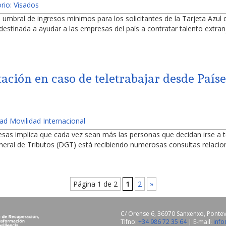
rio: Visados
 umbral de ingresos mínimos para los solicitantes de la Tarjeta Azul 
o destinada a ayudar a las empresas del país a contratar talento extra
ación en caso de teletrabajar desde País
dad Movilidad Internacional
resas implica que cada vez sean más las personas que decidan irse a 
General de Tributos (DGT) está recibiendo numerosas consultas relacio
Página 1 de 2
1
2
»
C/ Orense 6, 36970 Sanxenxo, Ponte
Tlfno:
+34 986 72 35 64
| E-mail:
inf