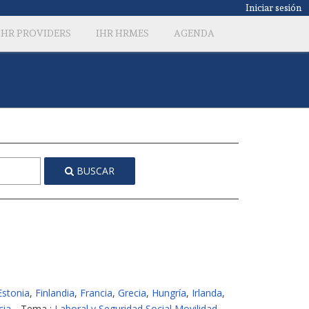
Iniciar sesión
IHR PROVIDERS
IHR HRMES
AGENDA
BUSCAR
Estonia
,
Finlandia
,
Francia
,
Grecia
,
Hungría
,
Irlanda
,
cia
Tema :
Laboral y Seguridad Social Movilidad