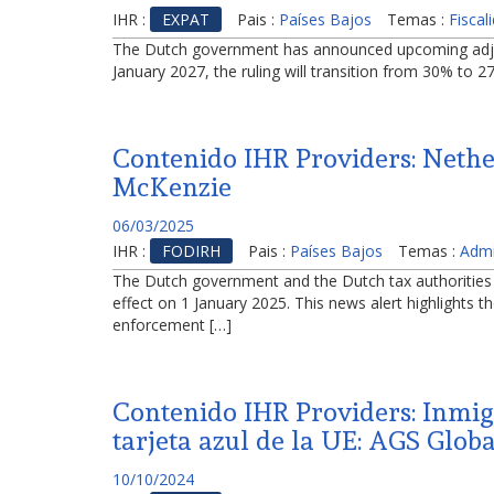
IHR :
EXPAT
Pais :
Países Bajos
Temas :
Fiscal
The Dutch government has announced upcoming adjust
January 2027, the ruling will transition from 30% to
Contenido IHR Providers: Nether
McKenzie
06/03/2025
IHR :
FODIRH
Pais :
Países Bajos
Temas :
Admi
The Dutch government and the Dutch tax authorities re
effect on 1 January 2025. This news alert highlights 
enforcement […]
Contenido IHR Providers: Inmigr
tarjeta azul de la UE: AGS Globa
10/10/2024