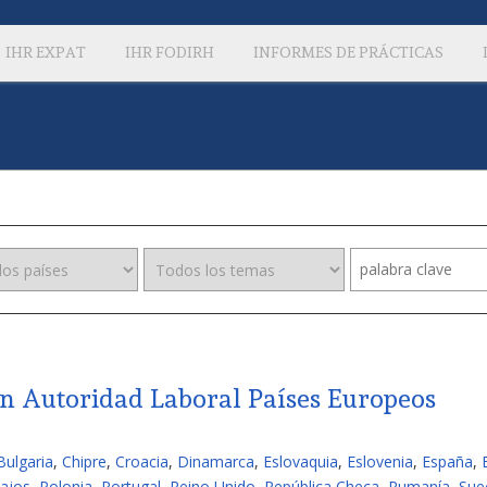
IHR EXPAT
IHR FODIRH
INFORMES DE PRÁCTICAS
n Autoridad Laboral Países Europeos
Bulgaria
,
Chipre
,
Croacia
,
Dinamarca
,
Eslovaquia
,
Eslovenia
,
España
,
ajos
,
Polonia
,
Portugal
,
Reino Unido
,
República Checa
,
Rumanía
,
Sue