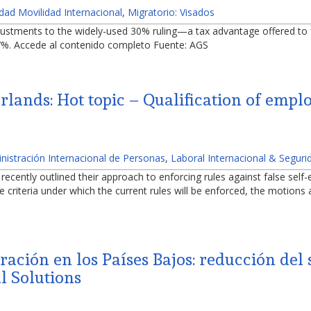
idad Movilidad Internacional
,
Migratorio: Visados
ments to the widely-used 30% ruling—a tax advantage offered to fo
 27%. Accede al contenido completo Fuente: AGS
lands: Hot topic – Qualification of empl
nistración Internacional de Personas
,
Laboral Internacional & Seguri
cently outlined their approach to enforcing rules against false self
the criteria under which the current rules will be enforced, the motio
ación en los Países Bajos: reducción del
l Solutions