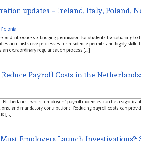
tion updates – Ireland, Italy, Poland, Ne
,
Polonia
eland introduces a bridging permission for students transitioning to h
fies administrative processes for residence permits and highly skill
 an extraordinary regularisation process […]
Reduce Payroll Costs in the Netherlands:
n the Netherlands, where employers’ payroll expenses can be a significa
ations, and mandatory contributions. Reducing payroll costs can pro
ous […]
Must Employers Launch Investigations?: 