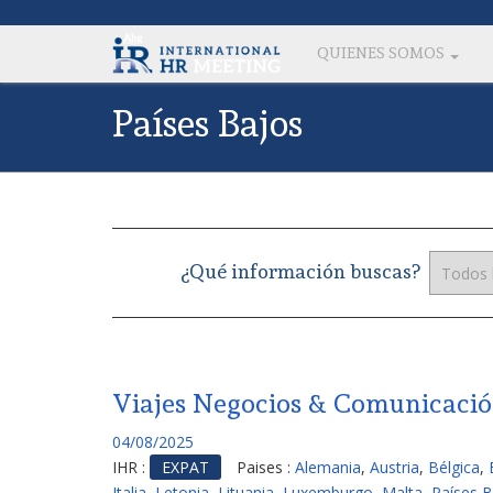
QUIENES SOMOS
Países Bajos
¿Qué información buscas?
Viajes Negocios & Comunicació
04/08/2025
IHR :
EXPAT
Paises :
Alemania
,
Austria
,
Bélgica
,
Italia
,
Letonia
,
Lituania
,
Luxemburgo
,
Malta
,
Países B