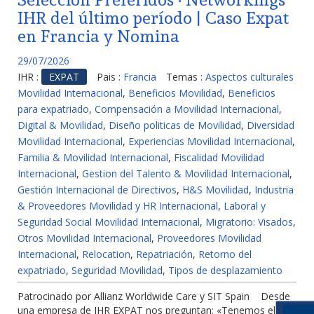
IHR del último período | Caso Expat
en Francia y Nomina
29/07/2026
IHR :
EXPAT
Pais :
Francia
Temas :
Aspectos culturales
Movilidad Internacional
,
Beneficios Movilidad
,
Beneficios
para expatriado
,
Compensación a Movilidad Internacional
,
Digital & Movilidad
,
Diseño politicas de Movilidad
,
Diversidad
Movilidad Internacional
,
Experiencias Movilidad Internacional
,
Familia & Movilidad Internacional
,
Fiscalidad Movilidad
Internacional
,
Gestion del Talento & Movilidad Internacional
,
Gestión Internacional de Directivos
,
H&S Movilidad
,
Industria
& Proveedores Movilidad y HR Internacional
,
Laboral y
Seguridad Social Movilidad Internacional
,
Migratorio: Visados
,
Otros Movilidad Internacional
,
Proveedores Movilidad
Internacional
,
Relocation
,
Repatriación
,
Retorno del
expatriado
,
Seguridad Movilidad
,
Tipos de desplazamiento
Patrocinado por Allianz Worldwide Care y SIT Spain Desde
una empresa de IHR EXPAT nos preguntan: «Tenemos el