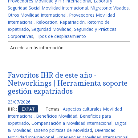
Proveedores Movilidad y HR Internacional
,
Laboral y
Seguridad Social Movilidad Internacional
,
Migratorio: Visados
,
Otros Movilidad Internacional
,
Proveedores Movilidad
Internacional
,
Relocation
,
Repatriación
,
Retorno del
expatriado
,
Seguridad Movilidad
,
Seguridad y Prácticas
Corporativas
,
Tipos de desplazamiento
Accede a más información
Favoritos IHR de este año ·
Networkings | Herramienta soporte
gestión expatriados
23/07/2026
IHR :
EXPAT
Temas :
Aspectos culturales Movilidad
Internacional
,
Beneficios Movilidad
,
Beneficios para
expatriado
,
Compensación a Movilidad Internacional
,
Digital
& Movilidad
,
Diseño politicas de Movilidad
,
Diversidad
Movilidad Internacional
,
Experiencias Movilidad Internacional
,