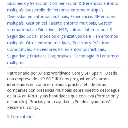
Búsqueda y Selección
,
Compensación & Beneficios entorno
multipaís
,
Desarrollo de Personas entorno multipaís
,
Diversidad en entornos multipaís
,
Experiencias RH entorno
multipaís
,
Gestión del Talento entorno multipaís
,
Gestión
Internacional de Directivos
,
H&S
,
Laboral Internacional &
Seguridad Social
,
Modelos organizativos de RH en entornos
multipaís
,
Otros entorno multipaís
,
Políticas y Prácticas
Corporativas
,
Proveedores RH en entornos multipaís
,
Seguridad y Prácticas Corporativas
,
Tecnología RH entornos
multipais
Patrocinado por Allianz Worldwide Care y SIT Spain Desde
una empresa de IHR FODIRH nos preguntan: «Estamos
interesados en conocer opinión, práctica etc de otras
compañías con presencia multipaís sobre vuestro despliegue
de la IA en RRHH y las habilidades que conlleva (formación y
desarrollo) Gracias por la ayuda» ¿Puedes ayudarnos?
Recuerda, con […]
5 Comentarios