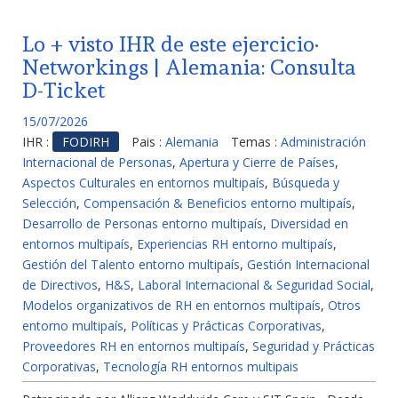
Lo + visto IHR de este ejercicio·
Networkings | Alemania: Consulta
D-Ticket
15/07/2026
IHR :
FODIRH
Pais :
Alemania
Temas :
Administración
Internacional de Personas
,
Apertura y Cierre de Países
,
Aspectos Culturales en entornos multipaís
,
Búsqueda y
Selección
,
Compensación & Beneficios entorno multipaís
,
Desarrollo de Personas entorno multipaís
,
Diversidad en
entornos multipaís
,
Experiencias RH entorno multipaís
,
Gestión del Talento entorno multipaís
,
Gestión Internacional
de Directivos
,
H&S
,
Laboral Internacional & Seguridad Social
,
Modelos organizativos de RH en entornos multipaís
,
Otros
entorno multipaís
,
Políticas y Prácticas Corporativas
,
Proveedores RH en entornos multipaís
,
Seguridad y Prácticas
Corporativas
,
Tecnología RH entornos multipais