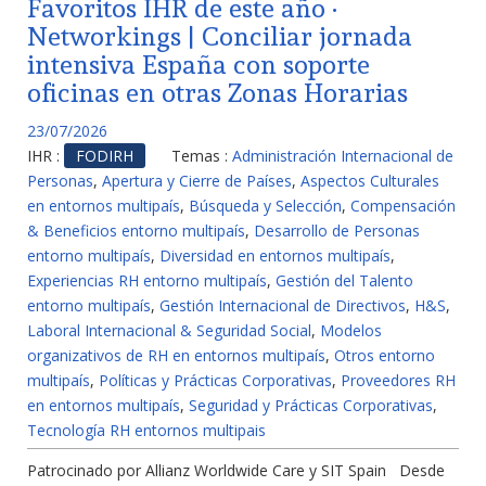
Favoritos IHR de este año ·
Networkings | Conciliar jornada
intensiva España con soporte
oficinas en otras Zonas Horarias
23/07/2026
IHR :
FODIRH
Temas :
Administración Internacional de
Personas
,
Apertura y Cierre de Países
,
Aspectos Culturales
en entornos multipaís
,
Búsqueda y Selección
,
Compensación
& Beneficios entorno multipaís
,
Desarrollo de Personas
entorno multipaís
,
Diversidad en entornos multipaís
,
Experiencias RH entorno multipaís
,
Gestión del Talento
entorno multipaís
,
Gestión Internacional de Directivos
,
H&S
,
Laboral Internacional & Seguridad Social
,
Modelos
organizativos de RH en entornos multipaís
,
Otros entorno
multipaís
,
Políticas y Prácticas Corporativas
,
Proveedores RH
en entornos multipaís
,
Seguridad y Prácticas Corporativas
,
Tecnología RH entornos multipais
Patrocinado por Allianz Worldwide Care y SIT Spain Desde