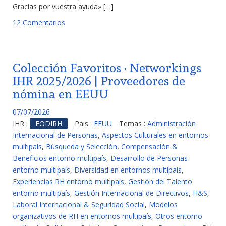
Gracias por vuestra ayuda» […]
12 Comentarios
Colección Favoritos · Networkings
IHR 2025/2026 | Proveedores de
nómina en EEUU
07/07/2026
IHR :
FODIRH
Pais :
EEUU
Temas :
Administración
Internacional de Personas
,
Aspectos Culturales en entornos
multipaís
,
Búsqueda y Selección
,
Compensación &
Beneficios entorno multipaís
,
Desarrollo de Personas
entorno multipaís
,
Diversidad en entornos multipaís
,
Experiencias RH entorno multipaís
,
Gestión del Talento
entorno multipaís
,
Gestión Internacional de Directivos
,
H&S
,
Laboral Internacional & Seguridad Social
,
Modelos
organizativos de RH en entornos multipaís
,
Otros entorno