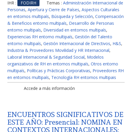
IHR :
FODIRH
Temas :
Administración Internacional de
Personas
,
Apertura y Cierre de Países
,
Aspectos Culturales
en entornos multipaís
,
Búsqueda y Selección
,
Compensación
& Beneficios entorno multipaís
,
Desarrollo de Personas
entorno multipaís
,
Diversidad en entornos multipaís
,
Experiencias RH entorno multipaís
,
Gestión del Talento
entorno multipaís
,
Gestión Internacional de Directivos
,
H&S
,
Industria & Proveedores Movilidad y HR Internacional
,
Laboral Internacional & Seguridad Social
,
Modelos
organizativos de RH en entornos multipaís
,
Otros entorno
multipaís
,
Políticas y Prácticas Corporativas
,
Proveedores RH
en entornos multipaís
,
Tecnología RH entornos multipais
Accede a más información
ENCUENTROS SIGNIFICATIVOS DE
ESTE AÑO: Presencial: NOMINA EN
CONTEXTOS INTERNACIONALES: