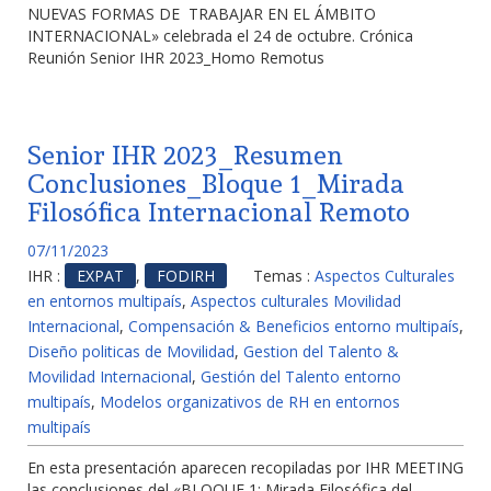
NUEVAS FORMAS DE TRABAJAR EN EL ÁMBITO
INTERNACIONAL» celebrada el 24 de octubre. Crónica
Reunión Senior IHR 2023_Homo Remotus
Senior IHR 2023_Resumen
Conclusiones_Bloque 1_Mirada
Filosófica Internacional Remoto
07/11/2023
IHR :
EXPAT
,
FODIRH
Temas :
Aspectos Culturales
en entornos multipaís
,
Aspectos culturales Movilidad
Internacional
,
Compensación & Beneficios entorno multipaís
,
Diseño politicas de Movilidad
,
Gestion del Talento &
Movilidad Internacional
,
Gestión del Talento entorno
multipaís
,
Modelos organizativos de RH en entornos
multipaís
En esta presentación aparecen recopiladas por IHR MEETING
las conclusiones del «BLOQUE 1: Mirada Filosófica del