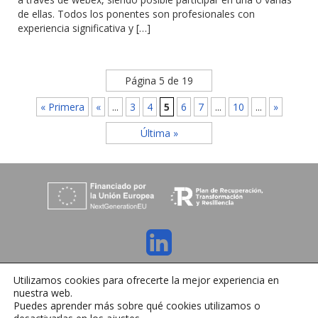
de ellas. Todos los ponentes son profesionales con
experiencia significativa y […]
Página 5 de 19
« Primera
«
...
3
4
5
6
7
...
10
...
»
Última »
C/ Orense 6, 36970 Sanxenxo, Pontevedra
Utilizamos cookies para ofrecerte la mejor experiencia en
Tlfno:
+34 986 72 35 64
| E-mail:
info@ihrmeeting.com
nuestra web.
Aviso legal
|
Política de cookies
|
Contacto
Puedes aprender más sobre qué cookies utilizamos o