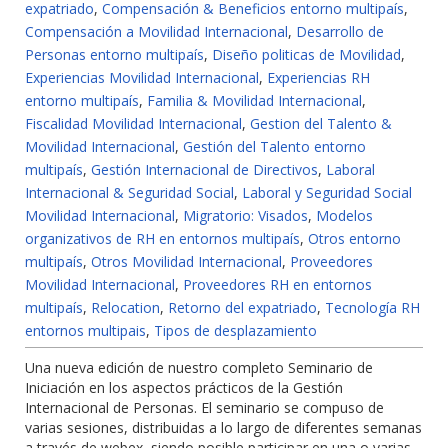
expatriado
,
Compensación & Beneficios entorno multipaís
,
Compensación a Movilidad Internacional
,
Desarrollo de
Personas entorno multipaís
,
Diseño politicas de Movilidad
,
Experiencias Movilidad Internacional
,
Experiencias RH
entorno multipaís
,
Familia & Movilidad Internacional
,
Fiscalidad Movilidad Internacional
,
Gestion del Talento &
Movilidad Internacional
,
Gestión del Talento entorno
multipaís
,
Gestión Internacional de Directivos
,
Laboral
Internacional & Seguridad Social
,
Laboral y Seguridad Social
Movilidad Internacional
,
Migratorio: Visados
,
Modelos
organizativos de RH en entornos multipaís
,
Otros entorno
multipaís
,
Otros Movilidad Internacional
,
Proveedores
Movilidad Internacional
,
Proveedores RH en entornos
multipaís
,
Relocation
,
Retorno del expatriado
,
Tecnología RH
entornos multipais
,
Tipos de desplazamiento
Una nueva edición de nuestro completo Seminario de
Iniciación en los aspectos prácticos de la Gestión
Internacional de Personas. El seminario se compuso de
varias sesiones, distribuidas a lo largo de diferentes semanas
a través de webex, siendo posible participar en una o varias